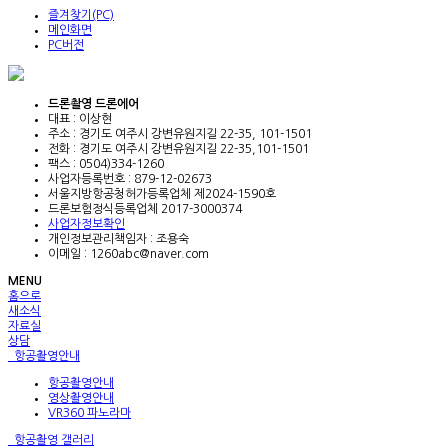
즐겨찾기(PC)
메인화면
PC버전
드론촬영 드론에어
대표 : 이상현
주소 : 경기도 여주시 강변유원지길 22-35, 101-1501
전화 :
경기도 여주시 강변유원지길 22-35,101-1501
팩스 : 0504)334-1260
사업자등록번호 :
879-12-02673
서울지방항공청허가등록업체 제2024-1590호
드론보험정식등록업체 2017-3000374
사업자정보확인
개인정보관리책임자 : 조용숙
이메일 :
1260abc@naver.com
MENU
홈으로
새소식
자료실
상담
항공촬영안내
항공촬영안내
영상촬영안내
VR360 파노라마
항공촬영 갤러리