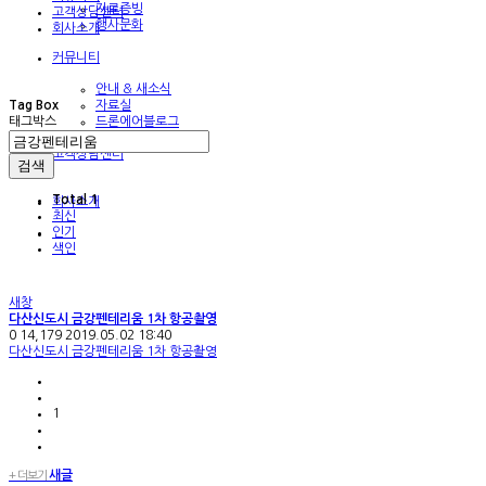
자료증빙
고객상담센터
행사문화
회사소개
커뮤니티
안내 & 새소식
Tag Box
자료실
태그박스
드론에어블로그
고객상담센터
검색
Total 1
회사소개
최신
인기
색인
새창
다산신도시 금강펜테리움 1차 항공촬영
0
14,179
2019.05.02 18:40
다산신도시 금강펜테리움 1차 항공촬영
1
새글
+ 더보기