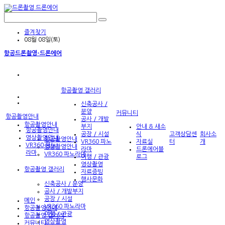
즐겨찾기
08월 08일(토)
항공드론촬영-드론에어
항공촬영 갤러리
신축공사 /
분양
커뮤니티
항공촬영안내
공사 / 개발
항공촬영안내
부지
안내 & 새소
항공촬영안내
공장 / 시설
식
고객상담센
회사소
영상촬영안내
항공촬영안내
VR360 파노
자료실
터
개
VR360 파노
영상촬영안내
라마
드론에어블
라마
VR360 파노라마
여행 / 관광
로그
영상촬영
항공촬영 갤러리
자료증빙
행사문화
신축공사 / 분양
공사 / 개발부지
공장 / 시설
메인
VR360 파노라마
항공촬영안내
여행 / 관광
항공촬영 갤러리
영상촬영
커뮤니티