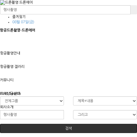
즐겨찾기
08월 07일(금)
항공드론촬영-드론에어
항공촬영안내
항공촬영 갤러리
커뮤니티
고객상담센터
Post Search
회사소개
검색